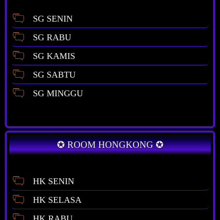
SG SENIN
SG RABU
SG KAMIS
SG SABTU
SG MINGGU
✪ ROOM HONGKONG ✪
HK SENIN
HK SELASA
HK RABU