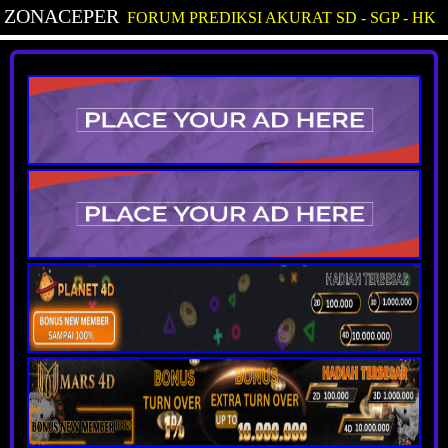
ZONACEPER
FORUM PREDIKSI AKURAT SD - SGP - HK