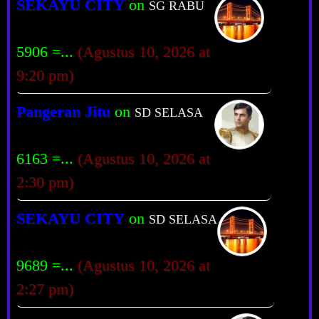
SEKAYU CITY
on
SG RABU
5906 =...
(Agustus 10, 2026 at
9:20 pm)
Pangeran Jitu
on
SD SELASA
6163 =...
(Agustus 10, 2026 at
2:30 pm)
SEKAYU CITY
on
SD SELASA
9689 =...
(Agustus 10, 2026 at
2:27 pm)