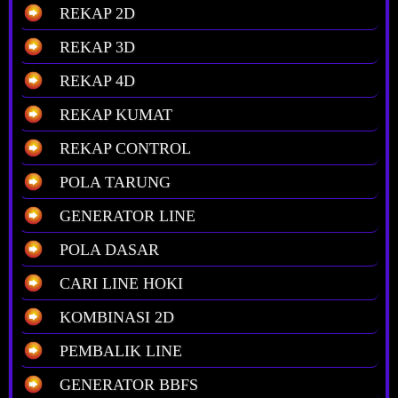
REKAP 2D
REKAP 3D
REKAP 4D
REKAP KUMAT
REKAP CONTROL
POLA TARUNG
GENERATOR LINE
POLA DASAR
CARI LINE HOKI
KOMBINASI 2D
PEMBALIK LINE
GENERATOR BBFS