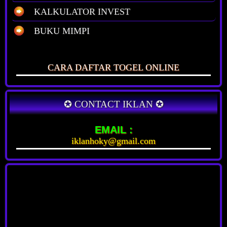
KALKULATOR INVEST
BUKU MIMPI
CARA DAFTAR TOGEL ONLINE
✪ CONTACT IKLAN ✪
EMAIL :
iklanhoky@gmail.com