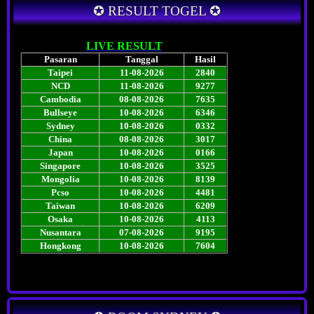
✪ RESULT TOGEL ✪