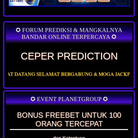
✪ FORUM PREDIKSI & MANGKALNYA
BANDAR ONLINE TERPERCAYA ✪
CEPER PREDICTION
ATANG SELAMAT BERGABUNG & MOGA JACKPOT
✪ EVENT PLANETGROUP ✪
BONUS FREEBET UNTUK 100
ORANG TERCEPAT